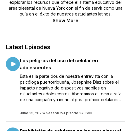
explorar los recursos que ofrece el sistema educativo del
area triestatal de Nueva York con el fin de servir como una
guía en el éxito de nuestros estudiantes latinos.
Show More
Our podcast seeks to educate and empower latinos with
tools to navigate the education system and its resources. We
are serving the tristate area of New York, New Jersey and
Connecticut.
Latest Episodes
Los peligros del uso del celular en
adolescentes
Esta es la parte dos de nuestra entrevista con la
psicóloga puertorriqueña, Josephine Diaz sobre el
impacto negativo de dispositivos mobiles en
estudiantes adolescentes. Abordamos el tema a raíz
de una campaña ya mundial para prohibir celulares...
June 25, 2026
•
Season 2
•
Episode 2
•
36:00